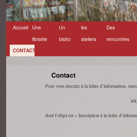
Accueil
Une
Un
les
Des
Aller
librairie
bistro
ateliers
rencontres
au
CONTACT
contenu
Contact
Pour vous inscrire à la lettre d’information, mer
le
dont l’objet est « Inscription à la lettre d’inform