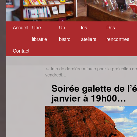
Accueil
Une
Un
les
Des
Aller
librairie
bistro
ateliers
rencontres
au
Contact
contenu
←
Info de dernière minute pour la projection de
vendredi….
Soirée galette de l’
janvier à 19h00…