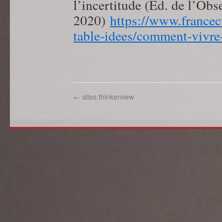
l’incertitude (Ed. de l’Obse
2020)
https://www.francecu
table-idees
/comment-vivre
←
sites thinkerview