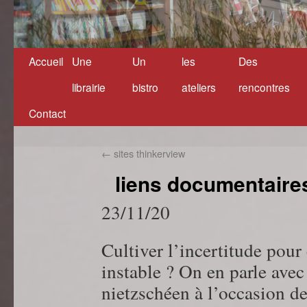
Accueil
Une
Un
les
Des
Aller
librairie
bistro
ateliers
rencontres
au
Contact
contenu
←
sites thinkerview
liens documentaire
23/11/20
Cultiver l’incertitude pou
instable ? On en parle ave
nietzschéen à l’occasion d