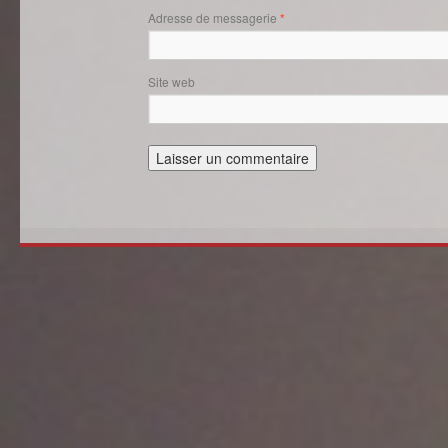
Adresse de messagerie
*
Site web