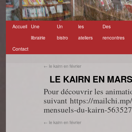
Accueil
Une
Un
les
Des
Aller
librairie
bistro
ateliers
rencontres
au
Contact
contenu
←
le kairn en février
LE KAIRN EN MAR
Pour découvrir les animatio
suivant https://mailchi.mp
mensuels-du-kairn-563527
←
le kairn en février