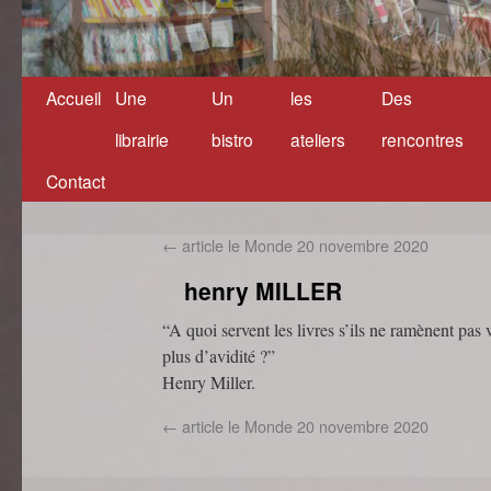
Accueil
Une
Un
les
Des
Aller
librairie
bistro
ateliers
rencontres
au
Contact
contenu
←
article le Monde 20 novembre 2020
henry MILLER
“A quoi servent les livres s’ils ne ramènent pas v
plus d’avidité ?”
Henry Miller.
←
article le Monde 20 novembre 2020